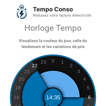
Tempo Conso
Réduisez votre facture d’électricité
Horloge Tempo
Visualisez la couleur du jour, celle du
lendemain et les variations de prix
0
23
1
22
2
21
3
20
4
19
5
18
6
14:35