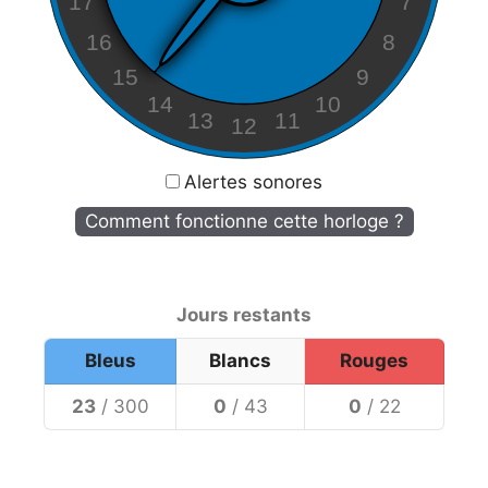
17
7
16
8
15
9
14
10
13
11
12
Alertes sonores
Comment fonctionne cette horloge ?
Jours restants
Bleus
Blancs
Rouges
23
/ 300
0
/ 43
0
/ 22